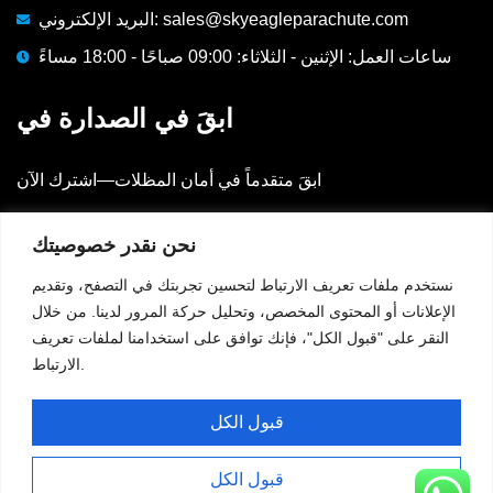
البريد الإلكتروني: sales@skyeagleparachute.com
ساعات العمل: الإثنين - الثلاثاء: 09:00 صباحًا - 18:00 مساءً
ابقَ في الصدارة في
ابقَ متقدماً في أمان المظلات—اشترك الآن
البريد الإلكتروني
نحن نقدر خصوصيتك
نستخدم ملفات تعريف الارتباط لتحسين تجربتك في التصفح، وتقديم
الإعلانات أو المحتوى المخصص، وتحليل حركة المرور لدينا. من خلال
⟳
رمز التحقق:
675
النقر على "قبول الكل"، فإنك توافق على استخدامنا لملفات تعريف
الارتباط.
قبول الكل
اشترك
قبول الكل