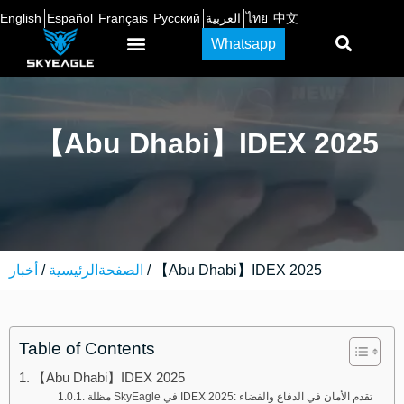
中文
ไทย
العربية
Русский
Français
Español
English
Whatsapp
【Abu Dhabi】IDEX 2025
/ 【Abu Dhabi】IDEX 2025
الصفحةالرئيسية
/
أخبار
Table of Contents
【Abu Dhabi】IDEX 2025
مظلة SkyEagle في IDEX 2025: تقدم الأمان في الدفاع والفضاء