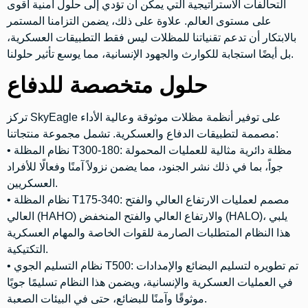
التحالفات الاستراتيجية التي يمكن أن تؤدي إلى حلول أمنية أقوى
على مستوى العالم. علاوة على ذلك، يضمن التزامنا المستمر
بالابتكار أن تدعم تقنياتنا للمظلات ليس فقط التطبيقات العسكرية،
بل أيضًا استجابة للكوارث والجهود الإنسانية، مما يوسع تأثير حلولنا.
حلول متخصصة للدفاع
تركز SkyEagle على توفير أنظمة مظلات موثوقة وعالية الأداء
مصممة لتطبيقات الدفاع والعسكرية. تشمل مجموعة منتجاتنا:
مظلة دائرية مثالية للعمليات المحمولة
نظام المظلة T300-180:
•
جواً، بما في ذلك نشر الجنود، مما يضمن نزولاً آمنًا وفعالًا للأفراد
العسكريين.
مصمم لعمليات الارتفاع العالي والفتح
نظام المظلة T175-340:
•
العالي (HAHO) والارتفاع العالي والفتح المنخفض (HALO)، يلبي
هذا النظام المتطلبات الصارمة للقوات الخاصة والمهام العسكرية
التكتيكية.
تم تطويره لتسليم البضائع والإمدادات
نظام التسليم الجوي T500:
•
في العمليات العسكرية والإنسانية، ويضمن هذا النظام تسليمًا جويًا
موثوقًا وآمنًا للبضائع، حتى في البيئات الصعبة.