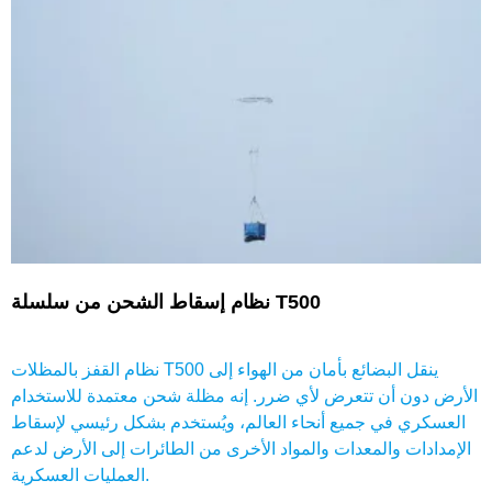
نظام إسقاط الشحن من سلسلة T500
نظام القفز بالمظلات T500 ينقل البضائع بأمان من الهواء إلى
الأرض دون أن تتعرض لأي ضرر. إنه مظلة شحن معتمدة للاستخدام
العسكري في جميع أنحاء العالم، ويُستخدم بشكل رئيسي لإسقاط
الإمدادات والمعدات والمواد الأخرى من الطائرات إلى الأرض لدعم
العمليات العسكرية.