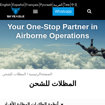
中文
ไทย
العربية
Русский
Français
Español
English
Whatsapp
Your One-Stop Partner in
Airborne Operations
الصفحةالرئيسية
/ المظلات للشحن
المظلات للشحن
أنظمة الطائرات المظلية للأفراد