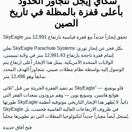
سكاي إيجل تتجاوز الحدود
بأعلى قفزة بالمظلة في تاريخ
الصين
SkyEagle تحقق إنجازاً جديداً مع قفزة قياسية بارتفاع 12,991 متر
تعلن SkyEagle Parachute Systems بكل فخر عن إنجاز ثوري:
إتمام قفزة ناجحة بارتفاع 12,991.43 متر في ولاية تينيسي،
الولايات المتحدة الأمريكية. يمثل هذا الإنجاز أعلى ارتفاع يتم
الوصول إليه بواسطة نظام مظلات صيني، متجاوزاً الهدف المحدد
سابقاً وهو 12,496 متر.
تم تنفيذ القفزة الجريئة من قبل “ثلاثي SkyEagle” — قاو يونفنغ،
هوانغ هانسِن، وسونغ بوين — وهم مزودون بمعدات القفز التي
طورتها SkyEagle ذاتياً. لا يُظهر هذا الإنجاز التاريخي موثوقية أنظمة
SkyEagle في ظروف الارتفاعات العالية القاسية فحسب، بل
يُسجل أيضاً معياراً جديداً لتكنولوجيا المظلات التي تم تطويرها محلياً.
فتح آفاق جديدة