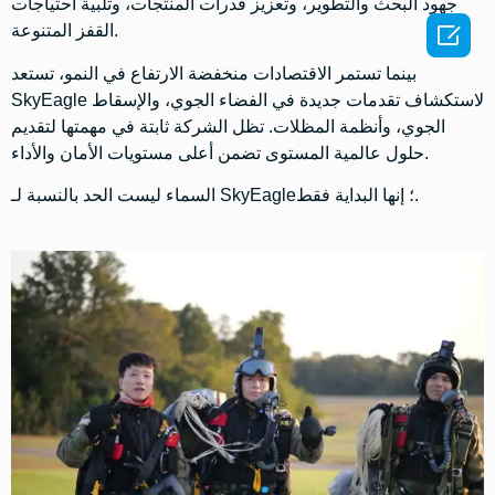
جهود البحث والتطوير، وتعزيز قدرات المنتجات، وتلبية احتياجات

القفز المتنوعة.
بينما تستمر الاقتصادات منخفضة الارتفاع في النمو، تستعد
SkyEagle لاستكشاف تقدمات جديدة في الفضاء الجوي، والإسقاط
الجوي، وأنظمة المظلات. تظل الشركة ثابتة في مهمتها لتقديم
حلول عالمية المستوى تضمن أعلى مستويات الأمان والأداء.
السماء ليست الحد بالنسبة لـ SkyEagle؛ إنها البداية فقط.