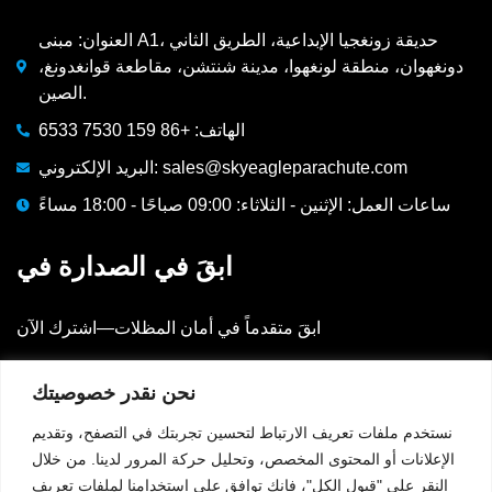
العنوان: مبنى A1، حديقة زونغجيا الإبداعية، الطريق الثاني
دونغهوان، منطقة لونغهوا، مدينة شنتشن، مقاطعة قوانغدونغ،
الصين.
الهاتف: +86 159 7530 6533
البريد الإلكتروني: sales@skyeagleparachute.com
ساعات العمل: الإثنين - الثلاثاء: 09:00 صباحًا - 18:00 مساءً
ابقَ في الصدارة في
ابقَ متقدماً في أمان المظلات—اشترك الآن
البريد الإلكتروني
نحن نقدر خصوصيتك
نستخدم ملفات تعريف الارتباط لتحسين تجربتك في التصفح، وتقديم
الإعلانات أو المحتوى المخصص، وتحليل حركة المرور لدينا. من خلال
⟳
رمز التحقق:
169
النقر على "قبول الكل"، فإنك توافق على استخدامنا لملفات تعريف