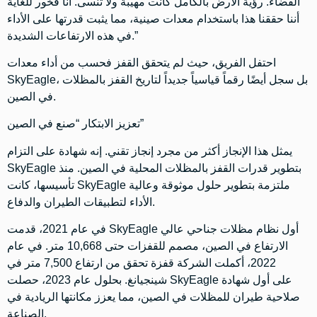
الفضاء. رؤية الأرض بالكامل كانت مهيبة ولا تُنسى. أنا فخور للغاية
أننا حققنا هذا باستخدام معدات صينية، مما يثبت قدرتها على الأداء
في هذه الارتفاعات الشديدة.”
احتفل الفريق، حيث لم يتحقق القفز فحسب من أداء معدات
SkyEagle، بل سجل أيضًا رقماً قياسياً جديداً لتاريخ القفز بالمظلات
في الصين.
تعزيز الابتكار “صنع في الصين”
يمثل هذا الإنجاز أكثر من مجرد إنجاز تقني. إنه شهادة على التزام
SkyEagle بتطوير قدرات القفز بالمظلات المحلية في الصين. منذ
تأسيسها، كانت SkyEagle ملتزمة بتطوير حلول موثوقة وعالية
الأداء لتطبيقات الطيران والدفاع.
في عام 2021، قدمت SkyEagle أول نظام مظلات جناحي عالي
الارتفاع في الصين، مصمم للقفزات حتى 10,668 متر. في عام
2022، أكملت الشركة قفزة تحقق من ارتفاع 7,500 متر في
شينجيانغ. بحلول عام 2023، حصلت SkyEagle على أول شهادة
صلاحية طيران للمظلات في الصين، مما يعزز مكانتها الريادية في
الصناعة.