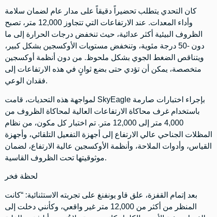
كان التحدي يتطلب تحضيراً دقيقاً على مدار عام لضمان سلامة
وأداء المعدات. عند الارتفاعات التي تتجاوز 12,000 متر، تصبح
الظروف البيئية أكثر عدائية، حيث تنخفض درجات الحرارة إلى ما
دون -50 درجة مئوية، وتنخفض مستويات الأوكسجين بشكل كبير،
ويتناقص الضغط الجوي بشكل ملحوظ. من دون أنظمة أوكسجين
متخصصة، يمكن أن تؤدي حتى بضع ثوانٍ في هذه الارتفاعات إلى
فقدان الوعي.
لمواجهة هذه التحديات، قامت SkyEagle بإجراء اختبارات صارمة
باستخدام غرف محاكاة الارتفاعات العالية لمحاكاة الظروف من
4,000 متر إلى 12,000 متر. تم اختبار كل مكون، من نظام
المظلات الجناحي عالي الارتفاع إلى أجهزة التفعيل التلقائي، وأجهزة
القياس، وأدوات الملاحة، وأنظمة الأوكسجين عالية الارتفاع، لضمان
موثوقيتها تحت الظروف القاسية.
لحظة فخر
بعد إتمام القفزة، علق قاو يونفنغ على تجربته الاستثنائية: “كانت
المنظر من أكثر من 12,000 متر غير واقعي، وكأنني دخلت إلى