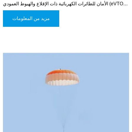
الأمان للطائرات الكهربائية ذات الإقلاع والهبوط العمودي (eVTOL)،
والطائرات متعددة المحركات ذات الارتفاع المنخفض، والمركبات
الجوية المشابهة. يستخدم هذا النظام المتطور آلية طرد الغاز لنشر
مزيد من المعلومات
المظلة، مما يوفر تنشيطًا سريعًا وموثوقًا في الحالات الحرجة. يوفر
النظام أوضاعًا متعددة للتفعيل، بما في ذلك التشغيل اليدوي،
والنشر الذي يتم تفعيله من خلال نظام التحكم في الطيران،
والتنشيط التلقائي لتعزيز المرونة التشغيلية.