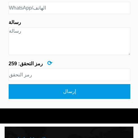
رسالة
⟳
رمز التحقق:
259
إرسال