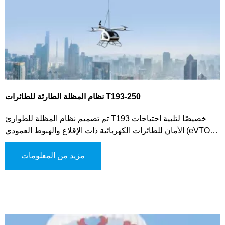
نظام المظلة الطارئة للطائرات T193-250
تم تصميم نظام المظلة للطوارئ T193 خصيصًا لتلبية احتياجات
الأمان للطائرات الكهربائية ذات الإقلاع والهبوط العمودي (eVTOL)،
والطائرات متعددة المحركات ذات الارتفاع المنخفض، والمركبات
الجوية المشابهة. يستخدم هذا النظام المتطور آلية طرد الغاز لنشر
مزيد من المعلومات
المظلة، مما يوفر تنشيطًا سريعًا وموثوقًا في الحالات الحرجة. يوفر
النظام أوضاعًا متعددة للتفعيل، بما في ذلك التشغيل اليدوي،
والنشر الذي يتم تفعيله من خلال نظام التحكم في الطيران،
والتنشيط التلقائي لتعزيز المرونة التشغيلية.