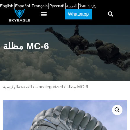
中文
ไทย
العربية
Русский
Français
Español
English
Whatsapp
مظلة MC-6
/ مظلة MC-6
Uncategorized
/
الصفحةالرئيسية