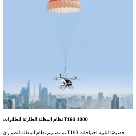
نظام المظلة الطارئة للطائرات T193-1000
تم تصميم نظام المظلة للطوارئ T193 خصيصًا لتلبية احتياجات