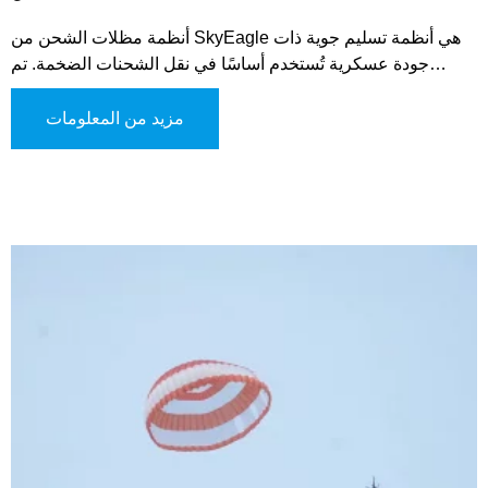
أنظمة مظلات الشحن من SkyEagle هي أنظمة تسليم جوية ذات
جودة عسكرية تُستخدم أساسًا في نقل الشحنات الضخمة. تم
تصميمها لاستقرار وتبطيء الحمل أثناء الهبوط، مما يضمن تسليمًا
آمنًا وفعالًا من الطائرة. ومع ذلك، فإن نظام مظلات الشحن لدينا
مزيد من المعلومات
متعدد الاستخدامات ويمكن استخدامه في مختلف العمليات
العسكرية، بما في ذلك مهام الإمداد وإيصال المساعدات الإنسانية.
تصميمه يسمح بالتعامل السهل من قبل الأفراد، مما يجعله فعالًا
لنقل سريع في الميدان.