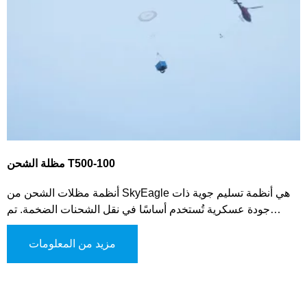
مظلة الشحن T500-100
أنظمة مظلات الشحن من SkyEagle هي أنظمة تسليم جوية ذات
جودة عسكرية تُستخدم أساسًا في نقل الشحنات الضخمة. تم
تصميمها لاستقرار وتبطيء الحمل أثناء الهبوط، مما يضمن تسليمًا
آمنًا وفعالًا من الطائرة. ومع ذلك، فإن نظام مظلات الشحن لدينا
مزيد من المعلومات
متعدد الاستخدامات ويمكن استخدامه في مختلف العمليات
العسكرية، بما في ذلك مهام الإمداد وإيصال المساعدات الإنسانية.
تصميمه يسمح بالتعامل السهل من قبل الأفراد، مما يجعله فعالًا