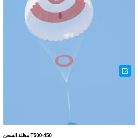

مظلة الشحن T500-450