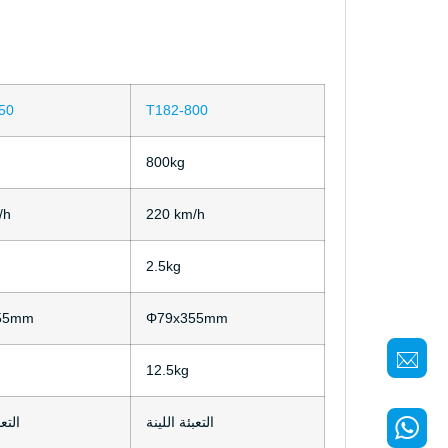
50
T182-800
800kg
/h
220 km/h
2.5kg
55mm
Φ79x355mm
12.5kg
التعبئة اللينة
التعب