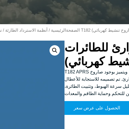
الصفحةالرئيسية
/
أنظمة الاسترداد الطارئة
/
ن
 للطائرات T182
T182 APRS هو حل أمان متقدم للطائرات ذات الأجنحة الثابتة، ويتميز بوجود صاروخ
رئ. تم تصميمه للاستجابة للأعطال
يل سرعة الهبوط، وتثبيت الطائرة،
الحصول على عرض سعر