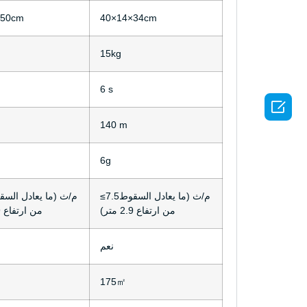
×50cm
40×14×34cm
15kg
6 s

140 m
6g
≤7.5م/ث (ما يعادل السقوط
من ارتفاع 2.9 متر)
من ارتفاع 2.9 متر)
نعم
175㎡