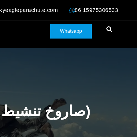
kyeagleparachute.com
+86 15975306533
Whatsapp
مظلة الطوارئ للطائرات T182 (صاروخ تنشيط كهربائي)