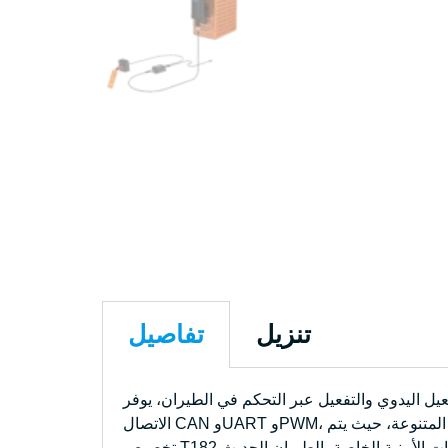
تنزيل
تفاصيل
كم في الطيران، يوفر T182 قدرات استرداد مرنة وموثوقة. تدعم وحدة التحكم الإلكترونية (ECU) المدمجة بروتوكولات
الاتصال CAN وUART وPWM، مما يتيح التوافق السلس مع أنظمة الطائرات المختلفة. تم تصميمه ليتناسب مع منصات الطائرات ذات الأجنحة الثابتة المتنوعة، حيث يتم