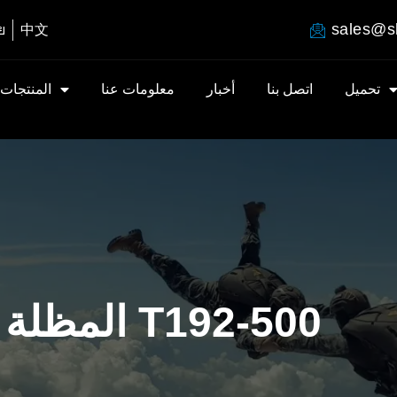
sales@s
ย
中文
تحميل
اتصل بنا
أخبار
معلومات عنا
المنتجات
المظلة الطارئة للطائرات T192-500