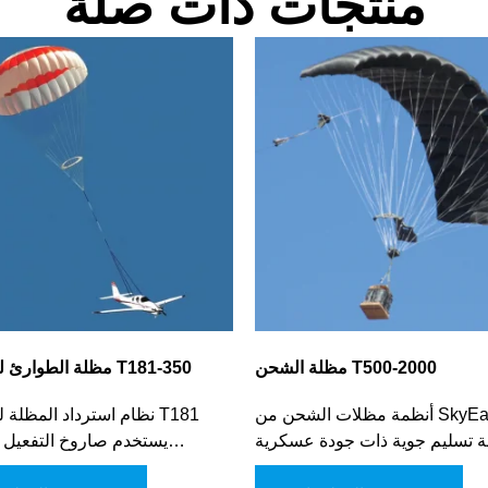
منتجات ذات صلة
مظلة الشحن T500-2000
مظلة الطوارئ للطائرات T181-350
أنظمة مظلات الشحن من SkyEagle هي
نظام استرداد المظلة للطا
ة تسليم جوية ذات جودة عسكرية
(S
أساسًا في نقل الشحنات الضخمة.
الميكانيكي لتوفير الأمان