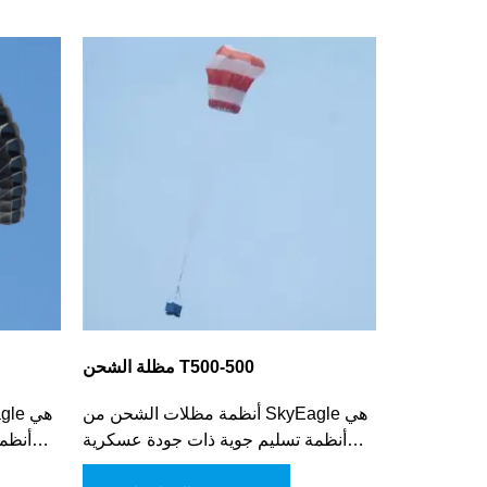
مظلة الشحن T500-500
أنظمة مظلات الشحن من SkyEagle هي
أنظمة تسليم جوية ذات جودة عسكرية
أنظم
تُستخدم أساسًا في نقل الشحنات الضخمة.
تُستخدم 