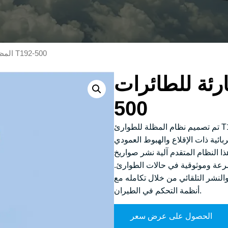
/ المظلة الطارئة للطائرات T192-500
ة للطائرات T192-
500
تم تصميم نظام المظلة للطوارئ T192 خصيصًا لتلبية متطلبات الأمان للطائرات
ة ذات الإقلاع والهبوط العمودي (eVTOL)، والطائرات متعددة المحركات ذات
ا النظام المتقدم آلية نشر صواريخ
 بسرعة وموثوقية في حالات الطوارئ.
النشر التلقائي من خلال تكامله مع
أنظمة التحكم في الطيران.
الحصول على عرض سعر