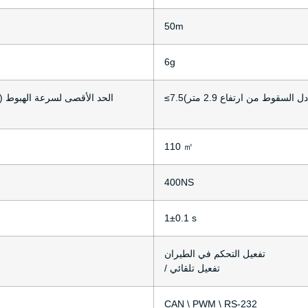
50m
6g
دل السقوط من ارتفاع 2.9 متر)
الحد الأقصى لسرعة الهبوط (على ارتفاع 1500 متر عند درجة 
110 ㎡
400NS
1±0.1 s
تفعيل التحكم في الطيران
/ تفعيل تلقائي
CAN \ PWM \ RS-232