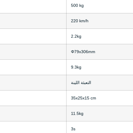
500 kg
220 km/h
2.2kg
Φ79x306mm
9.3kg
التعبئة اللينة
35x25x15 cm
11.5kg
3s