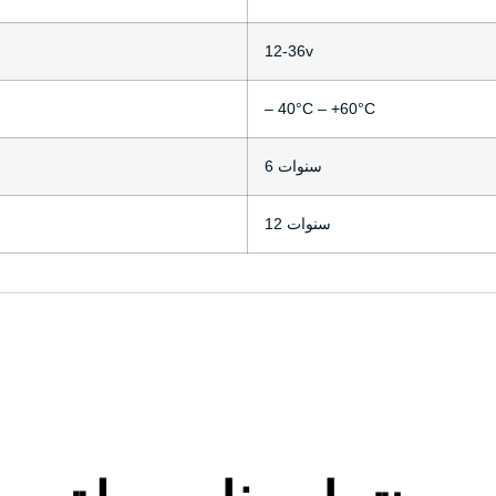
12-36v
– 40°C – +60°C
6 سنوات
12 سنوات