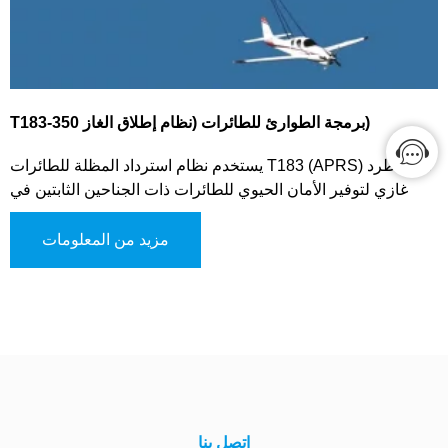
T183-350 برمجة الطوارئ للطائرات (نظام إطلاق الغاز)
يستخدم نظام استرداد المظلة للطائرات T183 (APRS) نظام طرد
غازي لتوفير الأمان الحيوي للطائرات ذات الجناحين الثابتين في
حالات الطوارئ. في حالة حدوث أعطال كبيرة، أو فقدان السيطرة،
أو الفشل الكارثي، يقوم النظام بتقليل سرعة هبوط الطائرة، مما
مزيد من المعلومات
يساعد على استقرار الطيران وضمان هبوط آمن ومراقب. يتضمن
النظام ثلاث طرق للتفعيل: التفعيل اليدوي، تفعيل التحكم في
الطيران، والتفعيل التلقائي، مما يسمح بالتوزيع المرن بناءً على
الوضع. من خلال تقليل سرعة الهبوط وتمكين طريقة استرداد
موثوقة، يقلل T183 من الأضرار المحتملة للطائرة ويقلل من خطر
الإصابة بالطاقم، مما يضمن أفضل نتيجة ممكنة في السيناريوهات
عالية المخاطر. تم تصميمه ليكون مناسبًا لمجموعة واسعة من
الطائرات ذات الجناحين الثابتين، حيث يتم تخصيصه لتلبية احتياجات
اتصل بنا