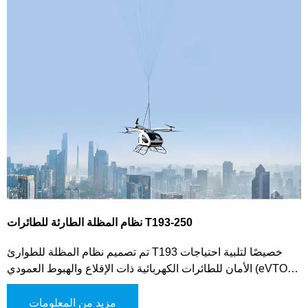
نظام المظلة الطارئة للطائرات T193-250
تم تصميم نظام المظلة للطوارئ T193 خصيصًا لتلبية احتياجات
الأمان للطائرات الكهربائية ذات الإقلاع والهبوط العمودي (eVTOL)،
والطائرات متعددة المحركات ذات الارتفاع المنخفض، والمركبات
الجوية المشابهة. يستخدم هذا النظام المتطور آلية طرد الغاز لنشر
مزيد من المعلومات