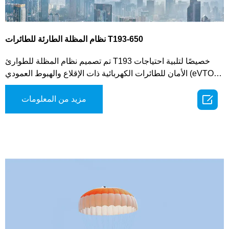
نظام المظلة الطارئة للطائرات T193-650
تم تصميم نظام المظلة للطوارئ T193 خصيصًا لتلبية احتياجات
الأمان للطائرات الكهربائية ذات الإقلاع والهبوط العمودي (eVTOL)،
والطائرات متعددة المحركات ذات الارتفاع المنخفض، والمركبات

الجوية المشابهة. يستخدم هذا النظام المتطور آلية طرد الغاز لنشر
مزيد من المعلومات
المظلة، مما يوفر تنشيطًا سريعًا وموثوقًا في الحالات الحرجة. يوفر
النظام أوضاعًا متعددة للتفعيل، بما في ذلك التشغيل اليدوي،
والنشر الذي يتم تفعيله من خلال نظام التحكم في الطيران،
والتنشيط التلقائي لتعزيز المرونة التشغيلية.