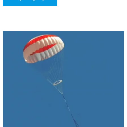
المظلة، مما يوفر تنشيطًا سريعًا وموثوقًا في الحالات الحرجة. يوفر
النظام أوضاعًا متعددة للتفعيل، بما في ذلك التشغيل اليدوي،
والنشر الذي يتم تفعيله من خلال نظام التحكم في الطيران،
والتنشيط التلقائي لتعزيز المرونة التشغيلية.