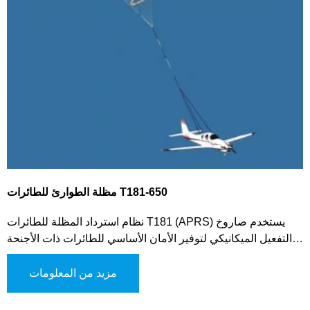
مظلة الطوارئ للطائرات T181-650
نظام استرداد المظلة للطائرات T181 (APRS) يستخدم صاروخ
التفعيل الميكانيكي لتوفير الأمان الأساسي للطائرات ذات الأجنحة
الثابتة في حالات الطوارئ. عندما تواجه الطائرة أعطالًا كبيرة أو
فقدانًا للسيطرة، يقوم النظام بتقليل سرعة الهبوط، مما يساعد في
مزيد من المعلومات
استقرار الرحلة وضمان هبوط آمن ومتحكم فيه.