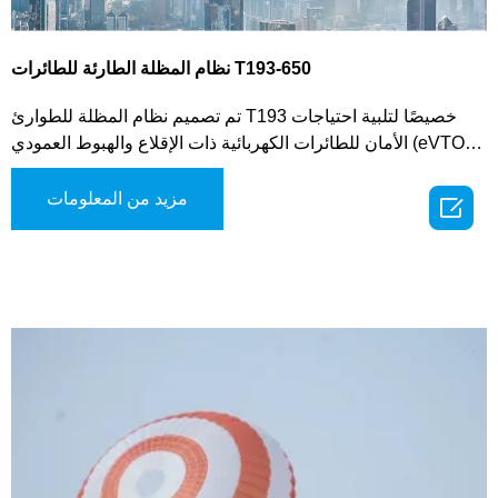
نظام المظلة الطارئة للطائرات T193-650
تم تصميم نظام المظلة للطوارئ T193 خصيصًا لتلبية احتياجات
الأمان للطائرات الكهربائية ذات الإقلاع والهبوط العمودي (eVTOL)،
والطائرات متعددة المحركات ذات الارتفاع المنخفض، والمركبات
الجوية المشابهة. يستخدم هذا النظام المتطور آلية طرد الغاز لنشر
مزيد من المعلومات

المظلة، مما يوفر تنشيطًا سريعًا وموثوقًا في الحالات الحرجة. يوفر
النظام أوضاعًا متعددة للتفعيل، بما في ذلك التشغيل اليدوي،
والنشر الذي يتم تفعيله من خلال نظام التحكم في الطيران،
والتنشيط التلقائي لتعزيز المرونة التشغيلية.