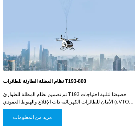
نظام المظلة الطارئة للطائرات T193-800
تم تصميم نظام المظلة للطوارئ T193 خصيصًا لتلبية احتياجات
الأمان للطائرات الكهربائية ذات الإقلاع والهبوط العمودي (eVTOL)،
والطائرات متعددة المحركات ذات الارتفاع المنخفض، والمركبات
الجوية المشابهة. يستخدم هذا النظام المتطور آلية طرد الغاز لنشر
مزيد من المعلومات
المظلة، مما يوفر تنشيطًا سريعًا وموثوقًا في الحالات الحرجة. يوفر
النظام أوضاعًا متعددة للتفعيل، بما في ذلك التشغيل اليدوي،