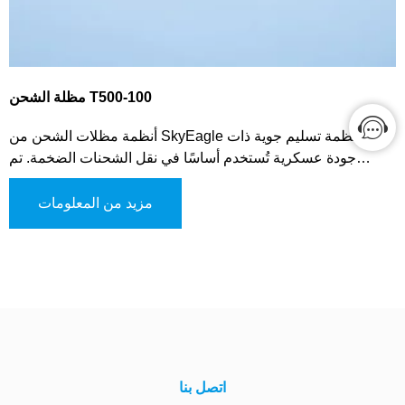
مظلة الشحن T500-100
أنظمة مظلات الشحن من SkyEagle هي أنظمة تسليم جوية ذات
جودة عسكرية تُستخدم أساسًا في نقل الشحنات الضخمة. تم
تصميمها لاستقرار وتبطيء الحمل أثناء الهبوط، مما يضمن تسليمًا
آمنًا وفعالًا من الطائرة. ومع ذلك، فإن نظام مظلات الشحن لدينا
مزيد من المعلومات
متعدد الاستخدامات ويمكن استخدامه في مختلف العمليات
العسكرية، بما في ذلك مهام الإمداد وإيصال المساعدات الإنسانية.
تصميمه يسمح بالتعامل السهل من قبل الأفراد، مما يجعله فعالًا
لنقل سريع في الميدان.
اتصل بنا