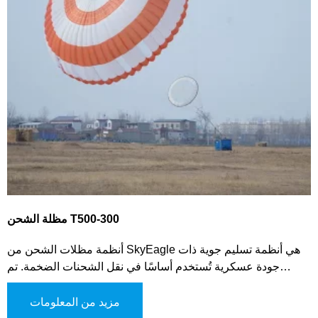
مظلة الشحن T500-300
أنظمة مظلات الشحن من SkyEagle هي أنظمة تسليم جوية ذات
جودة عسكرية تُستخدم أساسًا في نقل الشحنات الضخمة. تم
تصميمها لاستقرار وتبطيء الحمل أثناء الهبوط، مما يضمن تسليمًا
آمنًا وفعالًا من الطائرة. ومع ذلك، فإن نظام مظلات الشحن لدينا
مزيد من المعلومات
متعدد الاستخدامات ويمكن استخدامه في مختلف العمليات