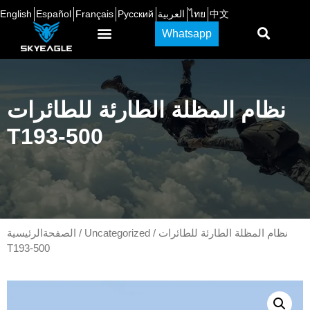
中文
ไทย
العربية
Русский
Français
Español
English
Whatsapp
نظام المظلة الطارئة للطائرات
T193-500
/ نظام المظلة الطارئة للطائرات
Uncategorized
/
الصفحةالرئيسية
T193-500